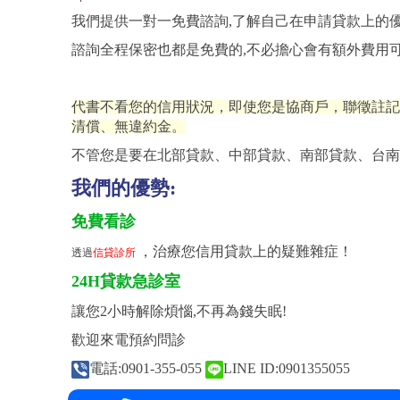
我們提供一對一免費諮詢,了解自己在申請貸款上的
諮詢全程保密也都是免費的,不必擔心會有額外費用
代書不看您的信用狀況，即使您是協商戶，聯徵註記
清償、無違約金。
不管您是要在北部貸款、中部貸款、南部貸款、台南
我們的優勢:
免費看診
，治療您信用貸款上的疑難雜症！
透過
信貸診所
24H貸款急診室
讓您2小時解除煩惱,不再為錢失眠!
歡迎來電預約問診
電話:0901-355-055
LINE ID:0901355055