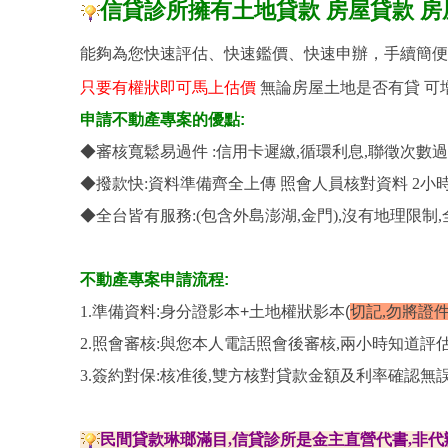
信貸診所擁有土地貸款 房屋貸款
房
能夠為您快速評估、快速鑑價、快速申辦，手續簡便
只要有權狀即可馬上估價
無論房屋土地是否有貸 可
申請不動產專案的優點:
◆審核寬鬆易過件 :信用卡遲繳,循環利息,聯徵次數
◆撥款快:資料準備齊全上傳 照會人員核對資料 2
◆全台皆有服務:(包含外島澎湖,金門),沒有地理限制
不動產專案申請流程:
​1.
準備資料:身分證影本+土地權狀影本(
切記,勿將證
2.照會審核:與您本人電話照會後審核,兩小時知道評估
3.簽約對保:核准後,雙方核對貸款金額及利率確認無誤
民間貸款琳瑯滿目,信貸診所是金主直營代書,非代