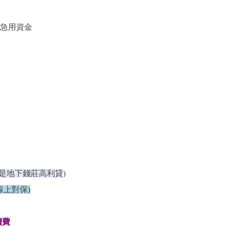
急用資金
是地下錢莊高利貸
)
線上對保)
續費