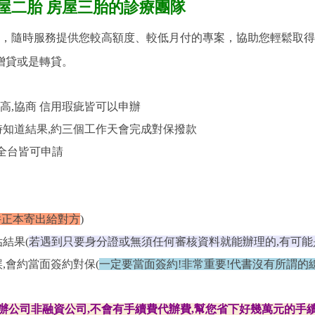
屋二胎
房屋三胎的診療團隊
，隨時服務提供您較高額度、較低月付的專案，協助您輕鬆取得
增貸或是轉貸。
過高,協商 信用瑕疵皆可以申辦
小時知道結果,約三個工作天會完成對保撥款
,全台皆可申請
件正本寄出給對方
)
結果(
若遇到只要身分證或無須任何審核資料就能辦理的,有可能
,會約當面簽約對保(
一定要當面簽約!非常重要!代書沒有所謂的
辦公司非融資公司,不會有手續費代辦費,幫您省下好幾萬元的手