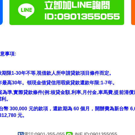
意事項:
款期限1-30年不等,視借款人所申請貸款項目條件而定。
0年最高30年。領現金借貸信用瑕疵貸款還款年限:1-7年。
核貸方案為準,實際貸款條件(例:核貸金額,利率,月付金,車馬費,提
權利。
00,000 元的款項，還款期為 60 個月，開辦費為新台幣 6,0
2,780 元。
電話:0901-355-055
LINE ID:0901355055