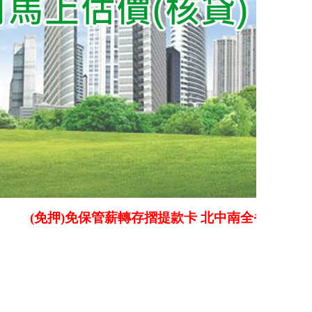
免押)免保管薪轉存摺提款卡 北中南全省皆有服務,離島