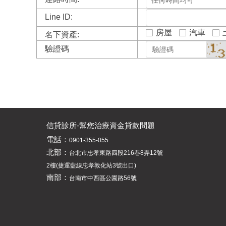
Line ID:
房屋
汽車
名下資產:
驗證碼
信貸診所-幫您治療資金貸款問題
電話：
0901-355-055
北部：
台北市忠孝東路四段216巷8弄12號
2樓(捷運藍線忠孝敦化站3號出口)
南部：
台南市中西區公園路56號