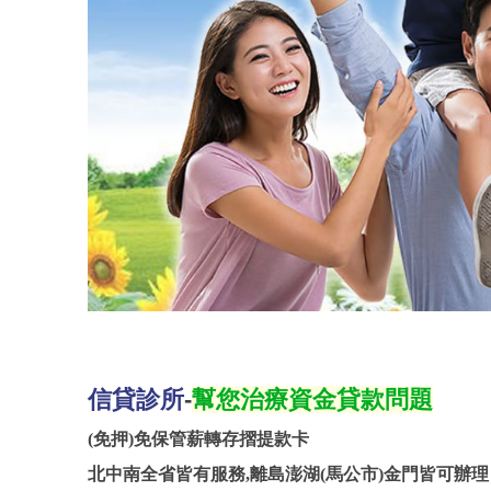
信貸診所
-
幫您治療資金貸款問題
(免押)免保管薪轉存摺提款卡
北中南全省皆有服務,離島澎湖(馬公市)金門皆可辦理