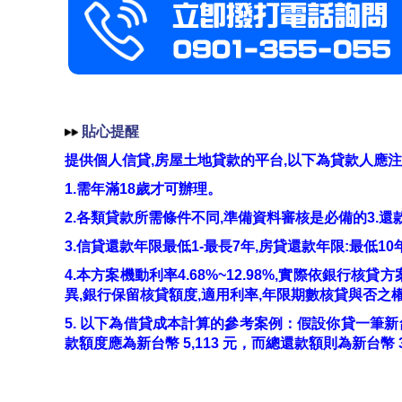
貼心提醒
提供個人信貸,房屋土地貸款的平台,以下為貸款人應注
1.需年滿18歲才可辦理。
2.各類貸款所需條件不同,準備資料審核是必備的3.還
3.信貸還款年限最低1-最長7年,房貸還款年限:最低1
4.本方案機動利率4.68%~12.98%,實際依銀行
異,銀行保留核貸額度,適用利率,年限期數核貸與否之
5. 以下為借貸成本計算的參考案例：假設你貸一筆新台幣 3
款額度應為新台幣 5,113 元，而總還款額則為新台幣 31