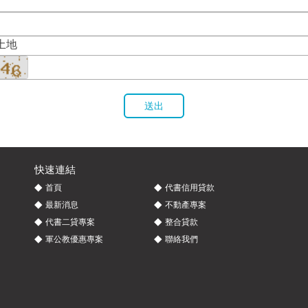
土地
送出
快速連結
◆
◆
首頁
代書信用貸款
◆
◆
最新消息
不動產專案
◆
◆
代書二貸專案
整合貸款
◆
◆
軍公教優惠專案
聯絡我們