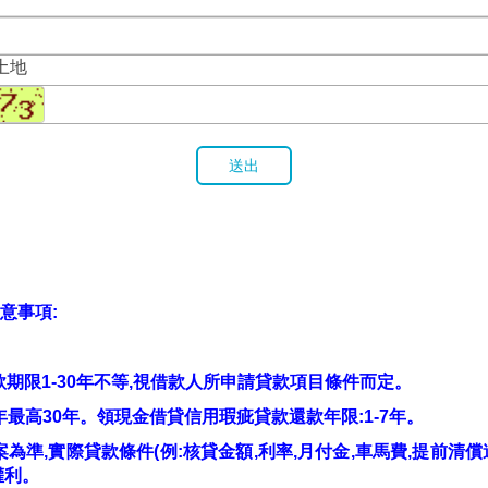
土地
送出
意事項:
款期限1-30年不等,視借款人所申請貸款項目條件而定。
0年最高30年。領現金借貸信用瑕疵貸款還款年限:1-7年。
核貸方案為準,實際貸款條件(例:核貸金額,利率,月付金,車馬費,提
權利。