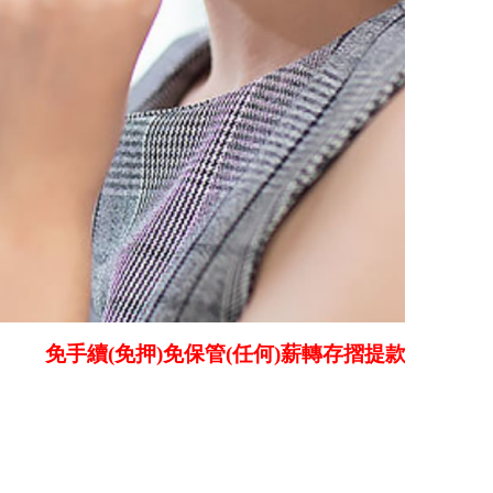
手續(免押)免保管(任何)薪轉存摺提款卡 北中南全省