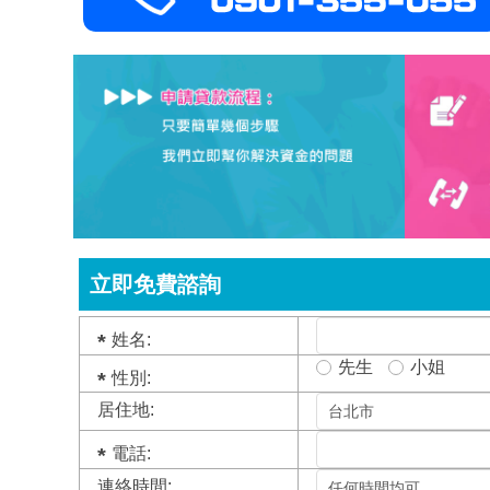
立即免費諮詢
姓名:
先生
小姐
性別:
居住地:
電話:
連絡時間: