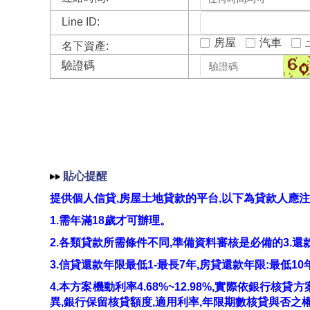
Line ID:
房屋
汽車
名下資產:
驗證碼
貼心提醒
提供個人信貸,房屋土地貸款的平台,以下為貸款人應注
1.需年滿18歲才可辦理。
2.各類貸款所需條件不同,準備資料審核是必備的3.還
3.信貸還款年限最低1-最長7年,房貸還款年限:最低1
4.本方案機動利率4.68%~12.98%,實際依銀行
異,銀行保留核貸額度,適用利率,年限期數核貸與否之