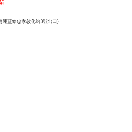
點
捷運藍線忠孝敦化站3號出口)