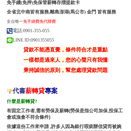
免手續(免押)免保管薪轉存摺提款卡
全省北中南皆有服務,離島澎湖(馬公市) 金門 皆有服務
全台唯一
免手續費免代辦費
電話:0901-355-055
LINE ID:0901355055
貸款不能憑直覺，條件符合才是重點
一樣都是過來人，您的心聲只有我懂
秉持誠信的原則，幫您處理貸款問題
代書
薪轉貸
專案
什麼是薪轉貸?
有固定工作者,需有勞保及薪轉(勞保是指公司加保,投保工
會或漁會不符合條件)
依據這份工作來申請 ,許多人因為銀行瑕疵辦信貸而被婉