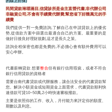
的線上對保)
民間貸款琳瑯滿目,信貸診所是金主直營代書,非代辦公司
非融資公司,不會有手續費代辦費,幫您省下好幾萬元的手
續費
我們提供一對一免費諮詢,了解自己在申請貸款上的優劣
勢,從借款方案中篩選出最適合自己的方案。最重要的是
做好日後良好理財規劃,這才是長久之策。
諮詢全程保密也都是免費的,不必擔心會有額外費用可以
安心申辦。
代書薪轉貸款
想要
整合
但有銀行信用瑕疵，
或者不符合
銀行信用貸款的資格者
需要台南代書貸款或代辦服務，讓合法安全的代書貸款幫
您。解決小額資金或短期資金上面需求，代書貸款順利快
速借款可貸10~50萬,2小時快速審核撥款。
主要是依照你的工作、收入，月付能力來評定你的額度、
期數以及利息。