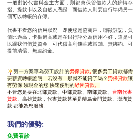
一般對於代書與金主方面，則都會保管借款人的薪轉存
摺、提款卡以及自然人憑證，而借款人則要自行準備另一
個可以轉帳的存簿。
代書不看您的信用狀況，即使您是協商戶，聯徵註記，負
債比過高，卡循過高或是在銀行評分為信用不好，還是可
以跟我們借貸資金，可代償高利錢莊或當舖、無綁約、可
提前清償、無違約金。
另一方案專為勞工設計的
勞保貸款
,
很多勞工貸款都需
要薪資轉帳證明，若沒有，那就不能貸了嗎？
勞保貸款
讓
有勞保 領現金的您 快速便利的
紓困貸款。
不管您是要在北部貸款、中部貸款、南部貸款、
台南代書
貸款
、高雄貸款，
代
書
貸款
甚至是離島金門貸款、澎湖貸
款 都能為您服務。
我們的優勢:
免費看診