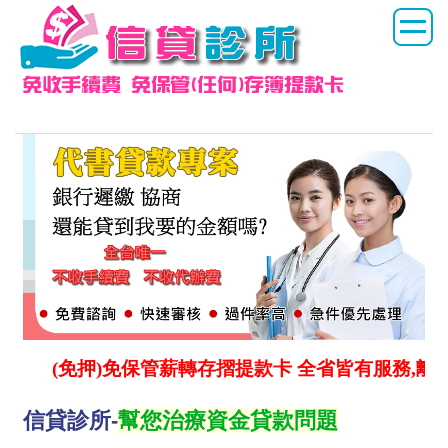
信貸診所
(免押)免保管薪轉存摺提款卡 全省皆有服務,離島澎
信貸診所
-
幫您治療資金貸款問題