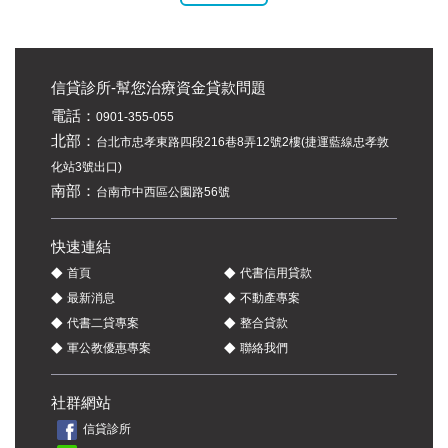
信貸診所-幫您治療資金貸款問題
電話：
0901-355-055
北部：
台北市忠孝東路四段216巷8弄12號2樓(捷運藍線忠孝敦
化站3號出口)
南部：
台南市中西區公園路56號
快速連結
◆
◆
首頁
代書信用貸款
◆
◆
最新消息
不動產專案
◆
◆
代書二貸專案
整合貸款
◆
◆
軍公教優惠專案
聯絡我們
社群網站
信貸診所