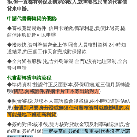
拒,但一直都有勞保及穩定的收入,就需要找民間的代書信
貸來申辦。
申請代書薪轉貸的優點:
◆審核寬鬆易過件 :信用卡遲繳,循環利息,負債比過高,協
商信用瑕疵皆可以申辦
◆撥款快:資料準備齊全上傳 照會人員核對資料 2小時知
道結果,約三個工作天會完成對保撥款
◆全台皆有服務:(包含外島澎湖,金門),沒有地理限制,全台
皆可申請
代書薪轉貸申請流程:
◆準備資料:雙證件正反面影本,勞保明細,近三個月新轉證
明(
切記,勿將證件,存摺卡片正本寄出給對方
)
◆照會審核:與您本人電話照會後審核,兩小時知道評估結
果(
若遇到只要身分證或無須任何審核資料就能辦理的,有
可能是地下錢莊高利貸
)
◆簽約對保:核准後,雙方核對貸款金額及利率確認無誤,會
約當面簽約對保(
一定要當面簽約!非常重要!代書沒有所謂