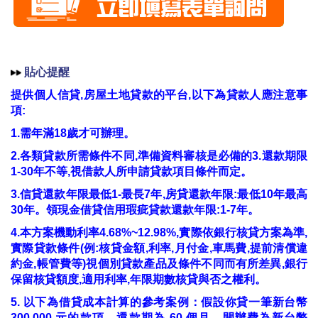
貼心提醒
提供個人信貸,房屋土地貸款的平台,以下為貸款人應注意事
項:
1.需年滿18歲才可辦理。
2.各類貸款所需條件不同,準備資料審核是必備的3.還款期限
1-30年不等,視借款人所申請貸款項目條件而定。
3.信貸還款年限最低1-最長7年,房貸還款年限:最低10年最高
30年。領現金借貸信用瑕疵貸款還款年限:1-7年。
4.本方案機動利率4.68%~12.98%,實際依銀行核貸方案為準,
實際貸款條件(例:核貸金額,利率,月付金,車馬費,提前清償違
約金,帳管費等)視個別貸款產品及條件不同而有所差異,銀行
保留核貸額度,適用利率,年限期數核貸與否之權利。
5. 以下為借貸成本計算的參考案例：假設你貸一筆新台幣
300,000 元的款項，還款期為 60 個月，開辦費為新台幣